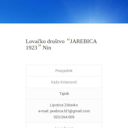
“
Lovačko društvo
JAREBICA
”
1923
Nin
Presjednik
Kažo Kolanović
Tajnik
Lipotica Zdravko
e-mail: jarebica.ld1@gmail.com
023/264-005