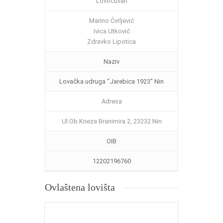
Lovočuvari
Marino Čvrljević
Ivica Utković
Zdravko Lipotica
Naziv
Lovačka udruga “Jarebica 1923” Nin
Adresa
Ul.Ob.Kneza Branimira 2, 23232 Nin
OIB
12202196760
Ovlaštena lovišta