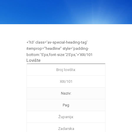
<’h3′ class='av-special-heading-tag'
itemprop="headline" style='padding-
bottom:’5′px;font-size:’25′px;'>’XIII/101
Lovište
Broj lovišta:
XIII/101
Naziv:
Pag
Županija:
Zadarska