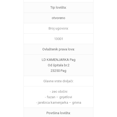
Tip lovišta:
otvoreno
Broj ugovora:
13001
Ovlaštenik prava lova:
LD KAMENJARKA Pag
Od špitala br.2
23250 Pag
Glavne vrste divljači:
- zec obični
- fazan – gnjetlovi
- jarebica kamenjarka – grivna
Površina lovišta: