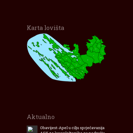
Karta lovišta
Interaktivna karta lovišta
Zadarske Županije
Aktualno
Obavijest-Apel u cilju sprječavanija