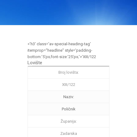
<’h3′ class='av-special-heading-tag'
itemprop="headline" style='padding-
bottom:’5′px;font-size:’25′px;'>’XIII/122
Lovište
Broj lovišta:
XIII/122
Naziv:
Poličnik
Županija:
Zadarska