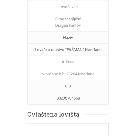
Lovočuvari
Šime Stagljičić
Dragan Fantov
Naziv
Lovačko društvo “PAŠMAN” Neviđane
Adresa
Neviđane b.b, 23264 Neviđane
OIB
00230784668
Ovlaštena lovišta