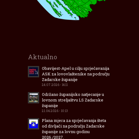
Aktualno
Obavijest-Apel u cilju sprječavanija
ASK za lovovlaštenike na području
Zadarske županije
24.07.2026 - 14:11
Održano županijsko natjecanje u
lovnom streljaštvu LS Zadarske
županije
21.04.2026 - 10:13
Plana mjera za sprječavanja šteta
od divljači na području Zadarske
županije za lovnu godinu
2026./2027.