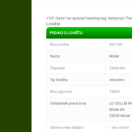
<’h3′ class='av-special-heading-tag' itemprop="hea
Lovište
PODACI O LOVIŠTU
Broj lovišta:
XIII/105
Naziv:
Molat
Županija:
Zadarska
Tip lovišta:
otvoreno
Broj ugovora:
13035
Ovlaštenik prava lova:
LD GOLUB Mo
Molat bb
23292 Molat
Glavne vrste divljači:
- zec obični