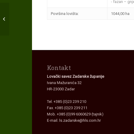
- fazan – gnje
Površina lovišta:
1044,00 ha
LD “GOLUB” Molat
Vrati
se na
kartu
lovišta.
Kontakt
Lovački savez Zadarske županije
Ivana Mažuranića 32
HR-23000 Zadar
Tel. +385 (0)23 239 210
Fax. +385 (0)23 239 211
Mob. +385 (0)99 6060629 (tajnik)
E-mail.
ls.zadarske@hls.com.hr