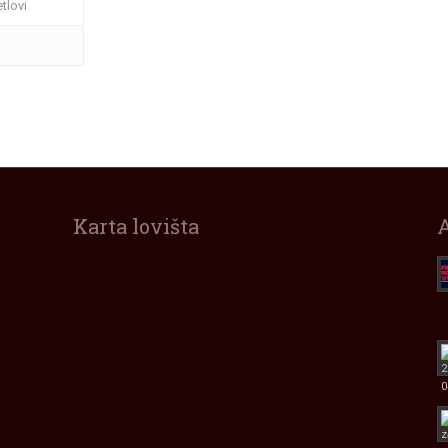
tlovi
Karta lovišta
Interaktivna
karta
lovišta
Zadarske
Županije