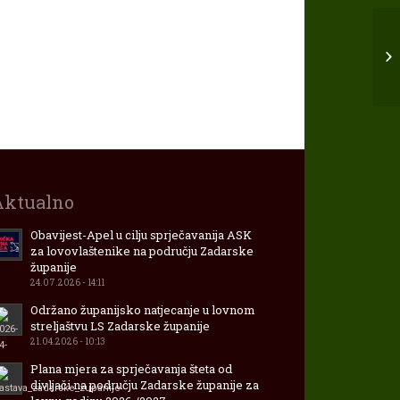
Aktualno
Obavijest-Apel u cilju sprječavanija ASK
za lovovlaštenike na području Zadarske
županije
24.07.2026 - 14:11
Održano županijsko natjecanje u lovnom
streljaštvu LS Zadarske županije
21.04.2026 - 10:13
Plana mjera za sprječavanja šteta od
divljači na području Zadarske županije za