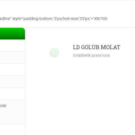
Home
O nama
Kako postati lovac?
Lovačke udruge
dline" style='padding-bottom:’5′px;font-size:’25′px;'>’XIII/105
LD GOLUB MOLAT
Ovlaštenik prava lova
lat