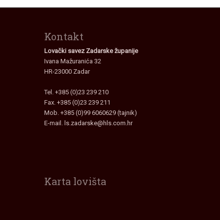
Kontakt
Lovački savez Zadarske županije
Ivana Mažuranića 32
HR-23000 Zadar
Tel. +385 (0)23 239 210
Fax. +385 (0)23 239 211
Mob. +385 (0)99 6060629 (tajnik)
E-mail.
ls.zadarske@hls.com.hr
Karta lovišta
Interaktivna
karta