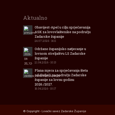
lovišta
Zadarske
Županije
Aktualno
Obavijest-Apel u cilju sprječavanija
ASK za lovovlaštenike na području
Zadarske županije
24.07.2026 - 14:11
Održano županijsko natjecanje u
lovnom streljaštvu LS Zadarske
županije
21.04.2026 - 10:13
Plana mjera za sprječavanja šteta
od divljači na području Zadarske
županije za lovnu godinu
2026./2027.
18.04.2026 - 10:17
© Copyright -
Lovački savez Zadarske Županije