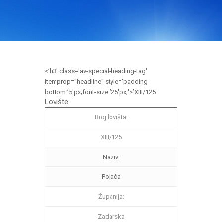
<’h3′ class='av-special-heading-tag'
itemprop="headline" style='padding-
bottom:’5′px;font-size:’25′px;'>’XIII/125
Lovište
Broj lovišta:
XIII/125
Naziv:
Polača
Županija:
Zadarska