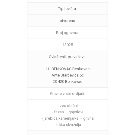
Tip lovišta:
otvoreno
Broj ugovora:
13025
Ovlaštenik prava lova:
LU BENKOVAC Benkovac
Ante Starčevića 6c
23 420 Benkovac
Glavne vrste divljači:
- zec obični
- fazan – gnjetlovi
- jarebica kamenjarka – grivna
- trčka skvržulja