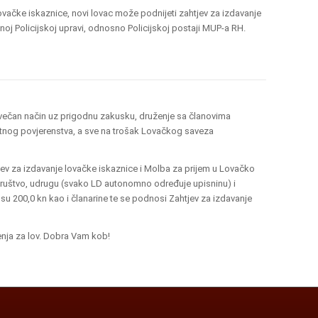
ovačke iskaznice, novi lovac može podnijeti zahtjev za izdavanje
oj Policijskoj upravi, odnosno Policijskoj postaji MUP-a RH.
svečan način uz prigodnu zakusku, druženje sa članovima
tnog povjerenstva, a sve na trošak Lovačkog saveza
v za izdavanje lovačke iskaznice i Molba za prijem u Lovačko
društvo, udrugu (svako LD autonomno određuje upisninu) i
u 200,0 kn kao i članarine te se podnosi Zahtjev za izdavanje
nja za lov. Dobra Vam kob!