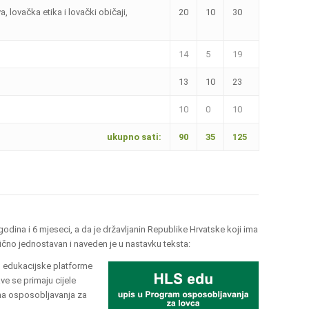
a, lovačka etika i lovački običaji,
20
10
30
14
5
19
13
10
23
10
0
10
ukupno sati:
90
35
125
dina i 6 mjeseci, a da je državljanin Republike Hrvatske koji ima
ično jednostavan i naveden je u nastavku teksta:
em edukacijske platforme
ve se primaju cijele
ma osposobljavanja za