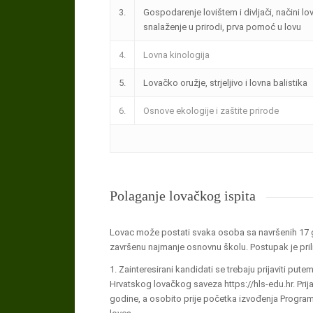
3.
Gospodarenje lovištem i divljači, načini lov
snalaženje u prirodi, prva pomoć u lovu
4.
Lovna kinologija
5.
Lovačko oružje, strjeljivo i lovna balistika
6.
Osnove ekologije i zaštite prirode
Polaganje lovačkog ispita
Lovac može postati svaka osoba sa navršenih 17 go
završenu najmanje osnovnu školu. Postupak je pril
1. Zainteresirani kandidati se trebaju prijaviti put
Hrvatskog lovačkog saveza https://hls-edu.hr. Prija
godine, a osobito prije početka izvođenja Progra