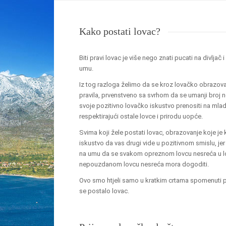
Kako postati lovac?
Biti pravi lovac je više nego znati pucati na divljač 
umu.
Iz tog razloga želimo da se kroz lovačko obrazov
pravila, prvenstveno sa svrhom da se umanji broj n
svoje pozitivno lovačko iskustvo prenositi na mlade
respektirajući ostale lovce i prirodu uopće.
Svima koji žele postati lovac, obrazovanje koje je
iskustvo da vas drugi vide u pozitivnom smislu, j
na umu da se svakom opreznom lovcu nesreća u lo
nepouzdanom lovcu nesreća mora dogoditi.
Ovo smo htjeli samo u kratkim crtama spomenuti pr
se postalo lovac.