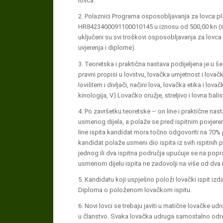
lovca.
2. Polaznici Programa osposobljavanja za lovca p
HR8423400091100010145 u iznosu od 500,00 kn (sve v
uključeni su svi troškovi osposobljavanja za lovca 
uvjerenja i diplome).
3. Teoretska i praktična nastava podijeljena je u še
pravni propisi u lovstvu, lovačka umjetnost i lovačka 
lovištem i divljači, načini lova, lovačka etika i lov
kinologija, V) Lovačko oružje, streljivo i lovna balis
4. Po završetku teoretske – on line i praktične nast
usmenog dijela, a polaže se pred ispitnim povje
line ispita kandidat mora točno odgovoriti na 70%
kandidat polaže usmeni dio ispita iz svih ispitnih 
jednog ili dva ispitna područja upućuje se na popra
usmenom dijelu ispita ne zadovolji na više od dva
5. Kandidatu koji uspješno položi lovački ispit izd
Diploma o položenom lovačkom ispitu.
6. Novi lovci se trebaju javiti u matične lovačke u
u članstvo. Svaka lovačka udruga samostalno određ