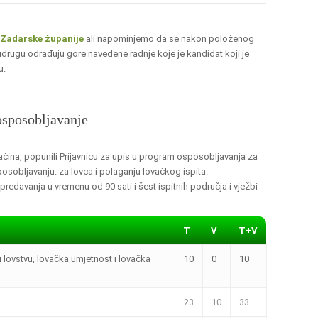
z Zadarske županije
ali napominjemo da se nakon položenog
udrugu odrađuju gore navedene radnje koje je kandidat koji je
u.
osposobljavanje
načina, popunili Prijavnicu za upis u program osposobljavanja za
sobljavanju. za lovca i polaganju lovačkog ispita.
redavanja u vremenu od 90 sati i šest ispitnih područja i vježbi
T
V
T+V
u lovstvu, lovačka umjetnost i lovačka
10
0
10
23
10
33