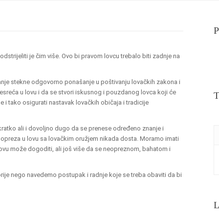
Home
O nama
Kako postati lovac?
Lovačke ud
P
i odstrijeliti je čim više. Ovo bi pravom lovcu trebalo biti zadnje na
anje stekne odgovorno ponašanje u poštivanju lovačkih zakona i
esreća u lovu i da se stvori iskusnog i pouzdanog lovca koji će
T
 i tako osigurati nastavak lovačkih običaja i tradicije
 kratko ali i dovoljno dugo da se prenese određeno znanje i
er opreza u lovu sa lovačkim oružjem nikada dosta. Moramo imati
vu može dogoditi, ali još više da se neopreznom, bahatom i
ije nego navedemo postupak i radnje koje se treba obaviti da bi
L