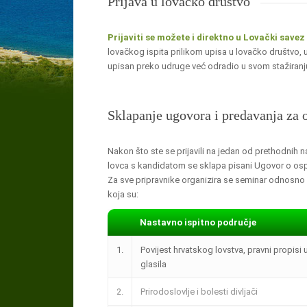
Prijava u lovačko društvo
Prijaviti se možete i direktno u Lovački save
lovačkog ispita prilikom upisa u lovačko društvo, 
upisan preko udruge već odradio u svom stažiranj
Sklapanje ugovora i predavanja za 
Nakon što ste se prijavili na jedan od prethodnih 
lovca s kandidatom se sklapa pisani Ugovor o ospo
Za sve pripravnike organizira se seminar odnosno p
koja su:
Nastavno ispitno područje
1.
Povijest hrvatskog lovstva, pravni propisi 
glasila
2.
Prirodoslovlje i bolesti divljači