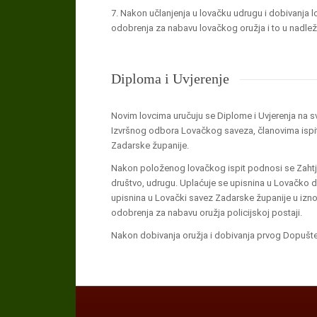
7. Nakon učlanjenja u lovačku udrugu i dobivanja l
odobrenja za nabavu lovačkog oružja i to u nadležn
Diploma i Uvjerenje
Novim lovcima uručuju se Diplome i Uvjerenja na 
Izvršnog odbora Lovačkog saveza, članovima ispi
Zadarske županije.
Nakon položenog lovačkog ispit podnosi se Zahtje
društvo, udrugu. Uplaćuje se upisnina u Lovačko 
upisnina u Lovački savez Zadarske županije u iznos
odobrenja za nabavu oružja policijskoj postaji.
Nakon dobivanja oružja i dobivanja prvog Dopušte