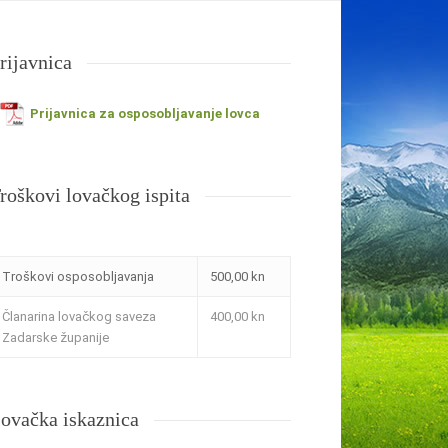
ruge
Lovišta
Dokumenti
Kontakt
rijavnica
Prijavnica za osposobljavanje lovca
roškovi lovačkog ispita
Troškovi osposobljavanja
500,00 kn
Članarina lovačkog saveza
400,00 kn
Zadarske županije
ovačka iskaznica