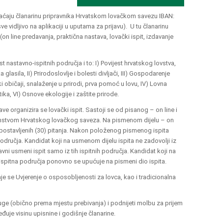
laćaju članarinu pripravnika Hrvatskom lovačkom savezu IBAN:
idljivo na aplikaciji u uputama za prijavu). U tu članarinu
(on line predavanja, praktična nastava, lovački ispit, izdavanje
st nastavno-ispitnih područja i to: I) Povijest hrvatskog lovstva,
glasila, II) Prirodoslovlje i bolesti divljači, III) Gospodarenje
ački običaji, snalaženje u prirodi, prva pomoć u lovu, IV) Lovna
tika, VI) Osnove ekologije i zaštite prirode.
ave organizira se lovački ispit. Sastoji se od pisanog – on line i
renstvom Hrvatskog lovačkog saveza. Na pismenom dijelu – on
 postavljenih (30) pitanja. Nakon položenog pismenog ispita
područja. Kandidat koji na usmenom dijelu ispita ne zadovolji iz
vni usmeni ispit samo iz tih ispitnih područja. Kandidat koji na
 ispitna područja ponovno se upućuje na pismeni dio ispita.
aje se Uvjerenje o osposobljenosti za lovca, kao i tradicionalna
druge (obično prema mjestu prebivanja) i podnijeti molbu za prijem
uje visinu upisnine i godišnje članarine.