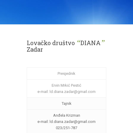
“
”
Lovačko društvo
DIANA
Zadar
Presjednik
Ervin Mrkić Pestić
e-mail: ld.diana.zadar@gmail.com
Tajnik
Anđela Krizman
e-mail: ld.diana.zadar@gmail.com
023/251-787