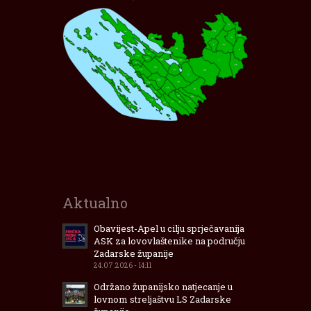
Interaktivna karta lovišta
Zadarske Županije
Aktualno
Obavijest-Apel u cilju sprječavanija
ASK za lovovlaštenike na području
Zadarske županije
24.07.2026 - 14:11
Održano županijsko natjecanje u
lovnom streljaštvu LS Zadarske