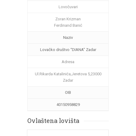
Lovočuvari
Zoran Krizman
Ferdinand Banić
Naziv
Lovačko društvo “DIANA” Zadar
Adresa
Ul.Rikarda Katalinića,Jeretova 5,23000
Zadar
OIB
40150958829
Ovlaštena lovišta