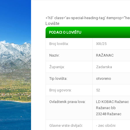
<’h3′ class='av-special-heading-tag' itemprop="head
Lovište
PODACI O LOVIŠTU
Broj lovišta:
XIII/25
Naziv:
RAŽANAC
Županija:
Zadarska
Tip lovišta:
otvoreno
Broj ugovora:
52
Ovlaštenik prava lova:
LD KOBAC Ražanac
Ražanac bb
23248 Ražanac
Glavne vrste divljači:
- zec obični