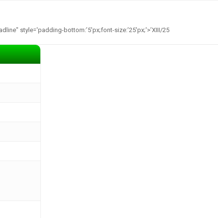
Home
O nama
Kako postati lovac?
Lovačke udruge
line" style='padding-bottom:’5′px;font-size:’25′px;'>’XIII/25