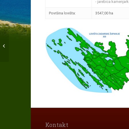
- jarebica kamenjark
Površina lovišta:
3547,00 ha
LD “KOBAC” Ražanac
Vrati se na kartu lovišta.
Kontakt