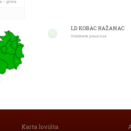
a – grivna
LD KOBAC RAŽANAC
Ovlaštenik prava lova
Karta lovišta