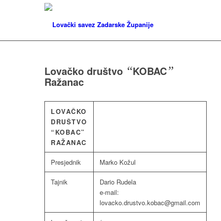
Lovačko društvo
“
KOBAC
”
Ražanac
LOVAČKO
DRUŠTVO
“KOBAC”
RAŽANAC
Presjednik
Marko Kožul
Tajnik
Dario Rudela
e-mail:
lovacko.drustvo.kobac@gmail.com