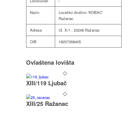
Lovočuvari
/
Naziv
Lovačko društvo “KOBAC”
Ražanac
Adresa
Ul. X/1 , 23248 Ražanac
OIB
18257368405
Ovlaštena lovišta
XIII/119 Ljubač
XIII/25 Ražanac