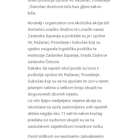
širem području općina Vir, Ražanac, Posedarje
, Sukošan doslovce niču kao gljive nakon
kiše.
Nositelji i organizatori ove ekološke akcije bili
domaće Lovačko društvo te Lovački savez
Zadarske županije a podržale su je i općine
Vir, Ražanac, Posedarje i Sukošan koji su
ujedno osigurala logističku podršku te
institucije Zadarske županije, Grada Zadra te
zadarske Čistoće.
Dakako da najveći obol pružili su lovci s
područja općina Vir, Ražanac, Posedarje ,
Sukošan koji su se na upućeni im zov u ranim
jutarnjim satima u velikom broju okupili na
dogovorenih zbornih mjestu .
Uz vrlo lijepo nedijeljeno vrijeme akcije su
okončana na opće zadovoljstvo svih njezinih
aktera negdje oko 11 sati te nakon kraćeg
predaha svi sudionici okupili su se na
zasluženom zajedničkom lovačkom ručku.
Ovom prilikom se neizmjerno zahvaljujemo