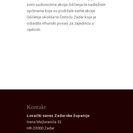
svim sudionicima akcije čišćenja te nadležnim
općinama koje su podržale same akcije
čišćenja okoliša te Čistoću Zadar koja je
odradila vrhunski posao za zajednicu u
cijelosti.
Kontakt
Lovački savez Zadarske županije
Ivana Mažuranića 32
HR-23000 Zadar