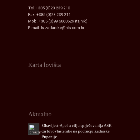
Tel. +385 (0)23 239 210
Fax. +385 (0)23 239 211
Mob. +385 (0)99 6060629 (tajnik)
E-mail.
ls.zadarske@hls.com.hr
Karta lovišta
Interaktivna
karta
lovišta
Zadarske
Županije
Aktualno
Obavijest-Apel u cilju sprječavanija ASK
za lovovlaštenike na području Zadarske
županije