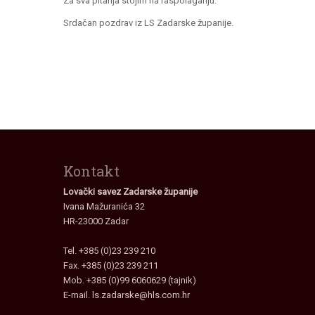
Za sva pitanja stojim na raspolaganju.
Srdačan pozdrav iz LS Zadarske županije.
Kontakt
Lovački savez Zadarske županije
Ivana Mažuranića 32
HR-23000 Zadar
Tel. +385 (0)23 239 210
Fax. +385 (0)23 239 211
Mob. +385 (0)99 6060629 (tajnik)
E-mail.
ls.zadarske@hls.com.hr