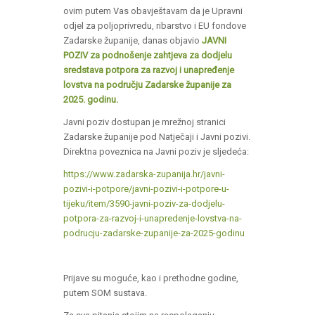
ovim putem Vas obavještavam da je Upravni
odjel za poljoprivredu, ribarstvo i EU fondove
Zadarske županije, danas objavio
JAVNI
POZIV za podnošenje zahtjeva za dodjelu
sredstava potpora za razvoj i unapređenje
lovstva na području Zadarske županije za
2025. godinu.
Javni poziv dostupan je mrežnoj stranici
Zadarske županije pod Natječaji i Javni pozivi.
Direktna poveznica na Javni poziv je sljedeća:
https://www.zadarska-zupanija.hr/javni-
pozivi-i-potpore/javni-pozivi-i-potpore-u-
tijeku/item/3590-javni-poziv-za-dodjelu-
potpora-za-razvoj-i-unapredenje-lovstva-na-
podrucju-zadarske-zupanije-za-2025-godinu
Prijave su moguće, kao i prethodne godine,
putem SOM sustava.