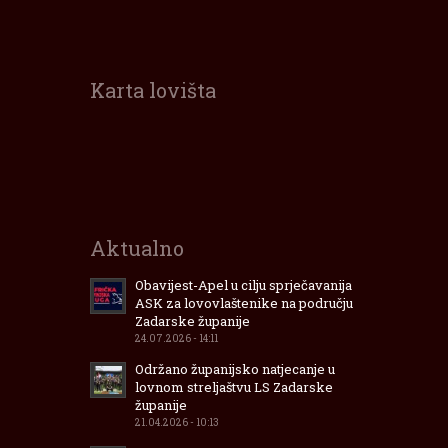
Karta lovišta
Interaktivna
karta
lovišta
Zadarske
Županije
Aktualno
Obavijest-Apel u cilju sprječavanija
ASK za lovovlaštenike na području
Zadarske županije
24.07.2026 - 14:11
Održano županijsko natjecanje u
lovnom streljaštvu LS Zadarske
županije
21.04.2026 - 10:13