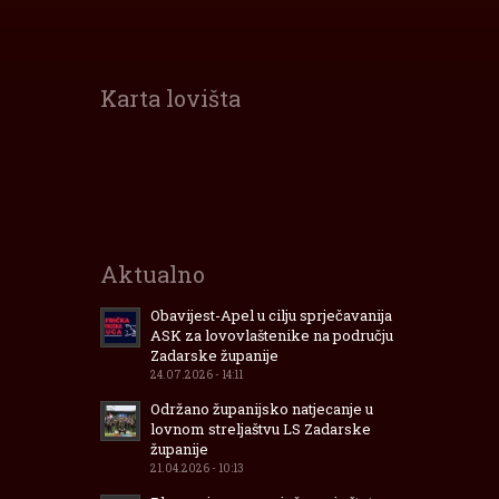
Karta lovišta
Interaktivna
karta
lovišta
Zadarske
Županije
Aktualno
Obavijest-Apel u cilju sprječavanija
ASK za lovovlaštenike na području
Zadarske županije
24.07.2026 - 14:11
Održano županijsko natjecanje u
lovnom streljaštvu LS Zadarske
županije
21.04.2026 - 10:13