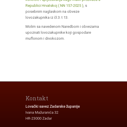
Republici Hrvatskoj ( NN 157-2025 )
, s
posebnim naglaskom na obveze
lovozakupnika iz čl.3. t 13.
Molim sa navedenom Naredbom i obvezama
upoznati lovozakupnike koji gospodare
muflonom i divokozom.
Kontakt
Lovački savez Zadarske županije
Ivana Mažuranića 32
HR-23000 Zadar