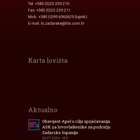
Tel. +385 (0)23 239 210
Fax. +385 (0)23 239 211
Mob. +385 (0)99 6060629 (tajnik)
E-mail.
ls.zadarske@hls.com.hr
Karta lovišta
Interaktivna
karta
lovišta
Zadarske
Županije
Aktualno
Obavijest-Apel u cilju sprječavanija
ASK za lovovlaštenike na području
Zadarske županije
24.07.2026 - 14:11