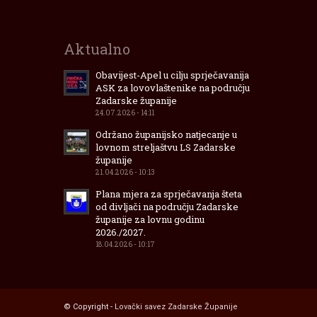
Aktualno
Obavijest-Apel u cilju sprječavanija
ASK za lovovlaštenike na području
Zadarske županije
24.07.2026 - 14:11
Održano županijsko natjecanje u
lovnom streljaštvu LS Zadarske
županije
21.04.2026 - 10:13
Plana mjera za sprječavanja šteta
od divljači na području Zadarske
županije za lovnu godinu
2026./2027.
18.04.2026 - 10:17
© Copyright -
Lovački savez Zadarske Županije