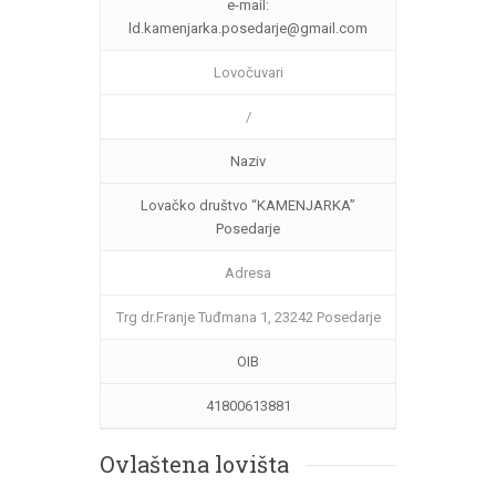
e-mail:
ld.kamenjarka.posedarje@gmail.com
Lovočuvari
/
Naziv
Lovačko društvo “KAMENJARKA”
Posedarje
Adresa
Trg dr.Franje Tuđmana 1, 23242 Posedarje
OIB
41800613881
Ovlaštena lovišta