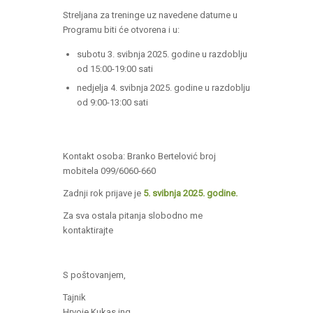
Streljana za treninge uz navedene datume u
Programu biti će otvorena i u:
subotu 3. svibnja 2025. godine u razdoblju
od 15:00-19:00 sati
nedjelja 4. svibnja 2025. godine u razdoblju
od 9:00-13:00 sati
Kontakt osoba: Branko Bertelović broj
mobitela 099/6060-660
Zadnji rok prijave je
5. svibnja 2025. godine.
Za sva ostala pitanja slobodno me
kontaktirajte
S poštovanjem,
Tajnik
Hrvoje Kukas ing.