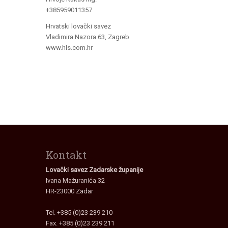
+385959011357
Hrvatski lovački savez
Vladimira Nazora 63, Zagreb
www.hls.com.hr
Kontakt
Lovački savez Zadarske županije
Ivana Mažuranića 32
HR-23000 Zadar
Tel. +385 (0)23 239 210
Fax. +385 (0)23 239 211