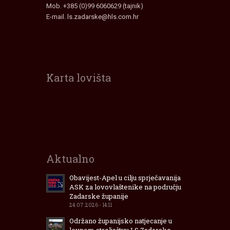
Mob. +385 (0)99 6060629 (tajnik)
E-mail.
ls.zadarske@hls.com.hr
Karta lovišta
Interaktivna
karta
lovišta
Zadarske
Županije
Aktualno
Obavijest-Apel u cilju sprječavanija
ASK za lovovlaštenike na području
Zadarske županije
24.07.2026 - 14:11
Održano županijsko natjecanje u
lovnom streljaštvu LS Zadarske